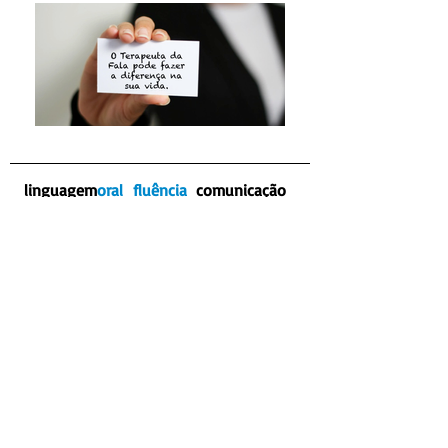
linguagem
oral
fluência
comunicação
fala
linguagem
escrita
deglutição
interação
social
mastigação
voz
SITE DESENVOLVIDO COM O
CONTRIBUTO DE
CONTEÚDOS DO SITE E FOHETOS
INFORMATIVOS
Ana Marques | Terapeuta da Fala