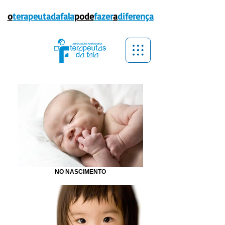
o
terapeutadafala
pode
fazer
a
diferença
NO NASCIMENTO