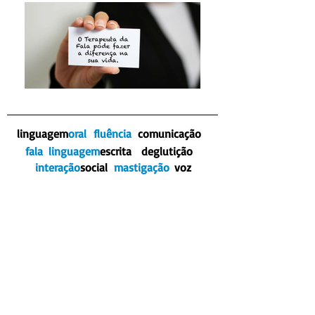
linguagem
oral
fluência
comunicação
fala
linguagem
escrita
deglutição
interação
social
mastigação
voz