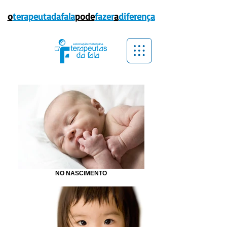
o
terapeutadafala
pode
fazer
a
diferença
NO NASCIMENTO