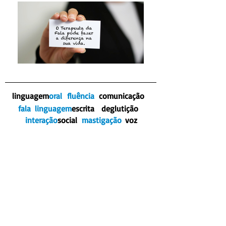
linguagem
oral
fluência
comunicação
fala
linguagem
escrita
deglutição
interação
social
mastigação
voz
CLIENTES
SOU UM PARÁGRAFO.
CLIQUE AQUI PARA ME EDITAR E
ADICIONAR SEU TEXTO.