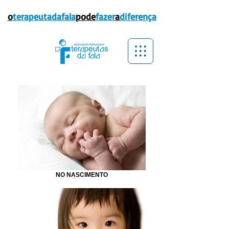
o
terapeutadafala
pode
fazer
a
diferença
NO NASCIMENTO