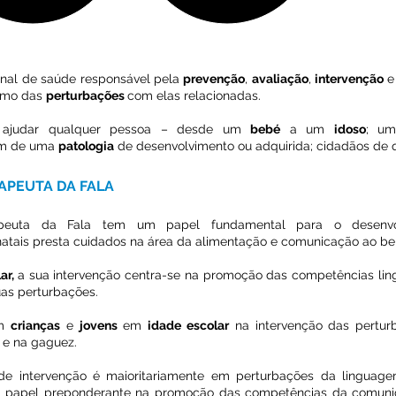
ional de saúde responsável pela
prevenção
,
avaliação
,
intervenção
mo das
perturbações
com elas relacionadas.
ajudar qualquer pessoa – desde um
bebé
a um
idoso
; u
am de uma
patologia
de desenvolvimento ou adquirida; cidadãos de qu
APEUTA DA FALA
euta da Fala tem um papel fundamental para o desenvol
tais presta cuidados na área da alimentação e comunicação ao beb
ar,
a sua intervenção centra-se na promoção das competências ling
as perturbações.
em
crianças
e
jovens
em
idade escolar
na intervenção das perturb
 e na gaguez.
e intervenção é maioritariamente em perturbações da linguagem
 papel preponderante na promoção das competências da comuni