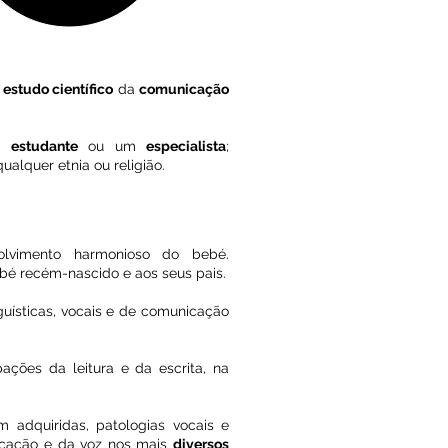
e
estudo científico
da
comunicação
m
estudante
ou um
especialista
;
alquer etnia ou religião.
vimento harmonioso do bebé.
é recém-nascido e aos seus pais.
uísticas, vocais e de comunicação
ações da leitura e da escrita, na
 adquiridas, patologias vocais e
cação e da voz nos mais
diversos