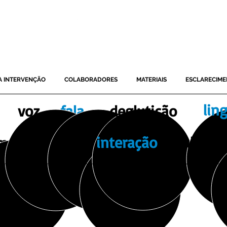
SAIBA MAIS
A INTERVENÇÃO
COLABORADORES
MATERIAIS
ESCLARECIME
lin
voz
fala
deglutição
interação
social
municação
os
motivos
e em
diferentes
etapas
, um T
Fala pode fazer a
diferença
na sua vida.