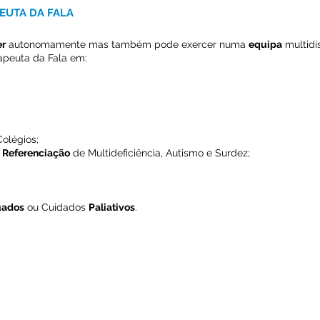
EUTA DA FALA
er
autonomamente mas também pode exercer numa
equipa
multidi
apeuta da Fala em:
Colégios;
e
Referenciação
de Multideficiência, Autismo e Surdez;
uados
ou Cuidados
Paliativos
.
de Terapeutas da Fala
|
Termos de Uso
geral@aptf.o