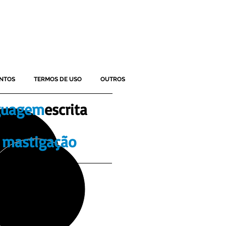
NTOS
TERMOS DE USO
OUTROS
guagem
escrita
mastigação
erapeuta da