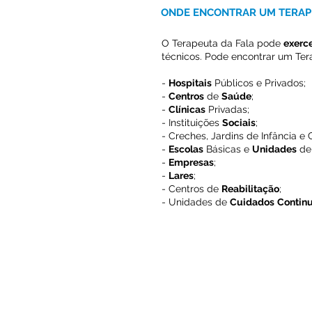
ONDE ENCONTRAR UM TERAP
O Terapeuta da Fala pode
exerc
técnicos. Pode encontrar um Ter
-
Hospitais
Públicos e Privados;
-
Centros
de
Saúde
;
-
Clínicas
Privadas;
- Instituições
Sociais
;
- Creches, Jardins de Infância e 
-
Escolas
Básicas e
Unidades
d
-
Empresas
;
-
Lares
;
- Centros de
Reabilitação
;
- Unidades de
Cuidados
Contin
©
2026
|
Associação Portuguesa 