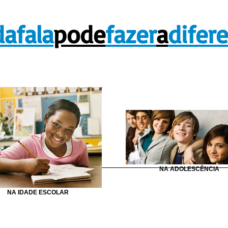
afala
pode
fazer
a
difer
Todos têm potencial inexpl
NA ADOLESCÊNCIA
Sou um parágrafo. Clique aqui para me editar e adicionar se
NA IDADE ESCOLAR
Basta clicar em "Editar Texto" ou clicar duas vezes sobre 
adicionar seu conteúdo e trocar fontes. Você pode arrasta
qualquer lugar de sua página. Sou um ótimo lugar para con
permitir que seus visitantes saibam um pouco mais sobre 