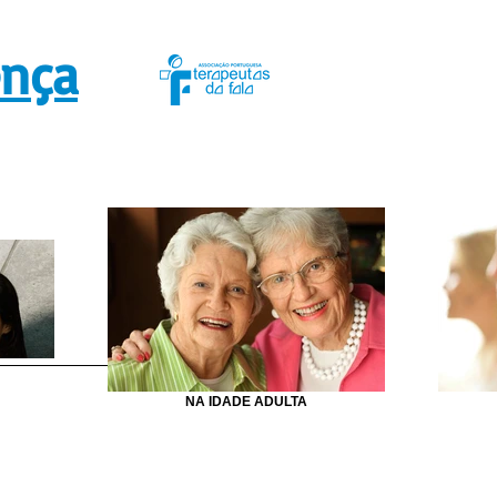
ença
orado
u texto. É fácil!
NA IDADE ADULTA
mim e você poderá
r e soltar-me em
tar sua história e
você.