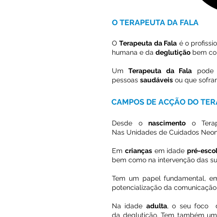
O TERAPEUTA DA FALA
O
Terapeuta da Fala
é o profiss
humana e da
deglutição
bem co
Um
Terapeuta da Fala
pode 
pessoas
saudáveis
ou que sofr
CAMPOS DE ACÇÃO DO TER
Desde o
nascimento
o Terap
Nas Unidades de Cuidados Neona
Em
crianças
em idade
pré-escol
bem como na intervenção das su
Tem um papel fundamental, 
potencialização da comunicação
Na idade
adulta
, o seu foco d
da deglutição. Tem também um