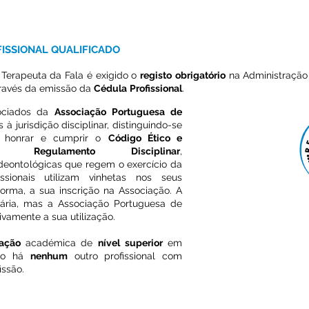
ISSIONAL QUALIFICADO
e Terapeuta da Fala é exigido o
registo
obrigatório
na Administração
através da emissão da
Cédula
Profissional
.
sociados da
Associação Portuguesa de
 à jurisdição disciplinar, distinguindo-se
 honrar e cumprir o
Código Ético e
o
Regulamento Disciplinar
,
deontológicas que regem o exercício da
ssionais utilizam vinhetas nos seus
orma, a sua inscrição na Associação. A
ntária, mas a Associação Portuguesa de
vamente a sua utilização.
CONFIRME SE O 
CÉDU
ação
académica de
nível
superior
em
não há
nenhum
outro profissional com
issão.