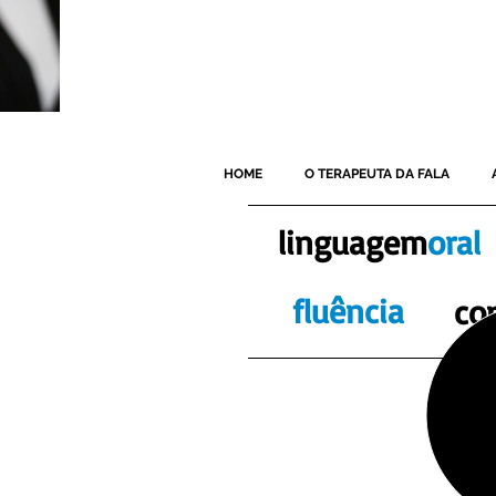
HOME
O TERAPEUTA DA FALA
linguagem
oral
fluência
co
Por divers