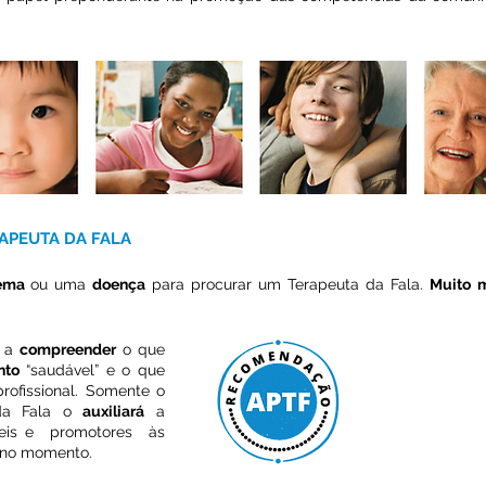
APEUTA DA FALA
ema
ou uma
doença
para procurar um Terapeuta da Fala.
Muito
á a
compreender
o que
SE A SUA FORM
nto
“saudável” e o que
SUA VI
rofissional. Somente o
DESENVOLVIM
da Fala o
auxiliará
a
FILHO, CONS
veis e promotores às
 no momento.