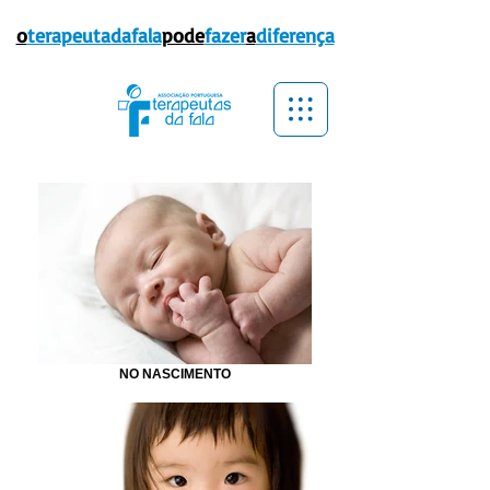
o
terapeutadafala
pode
fazer
a
diferença
NO NASCIMENTO