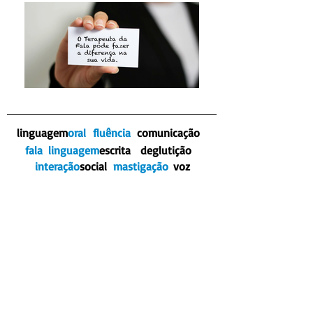
linguagem
oral
fluência
comunicação
fala
linguagem
escrita
deglutição
interação
social
mastigação
voz
CLIENTES
SOU UM PARÁGRAFO.
CLIQUE AQUI PARA ME EDITAR E
ADICIONAR SEU TEXTO.