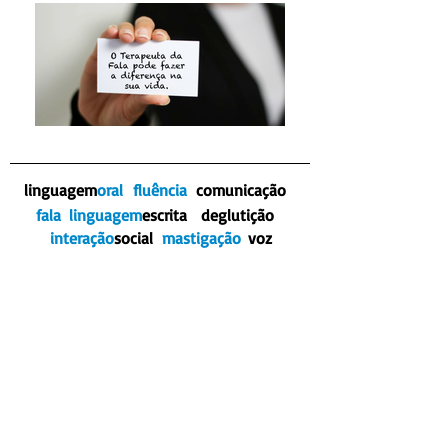
linguagem
oral
fluência
comunicação
fala
linguagem
escrita
deglutição
interação
social
mastigação
voz
CLIENTES
SOU UM PARÁGRAFO.
CLIQUE AQUI PARA ME EDITAR E
ADICIONAR SEU TEXTO.