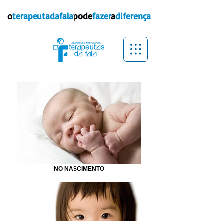
o
terapeutadafala
pode
fazer
a
diferença
NO NASCIMENTO